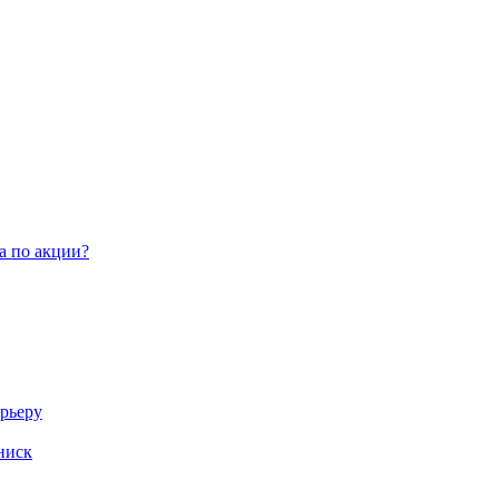
а по акции?
арьеру
ниск