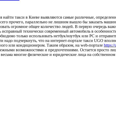
я найти такси в Киеве выявляются самые различные, определенно
е всего прочего, параллельно не лишним вышло бы заказать маши
вать огромное общее количество людей. В первую очередь важно
 исправный технически современный автомобиль в особенности д
бходимо только использовать нетбук/ноутбук или PC и отправить
ти надо подчеркнуть, что на интернет-портале такси UGO вполн
ного или кондиционером. Таким образом, на web-портале
https:/
нежными возможностями и предпочтениями. Остается просто лиш
я весьма многие физические и юридические лица на собственном