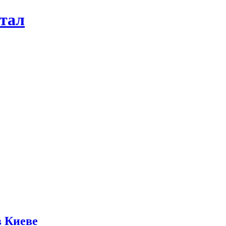
ртал
в Киеве