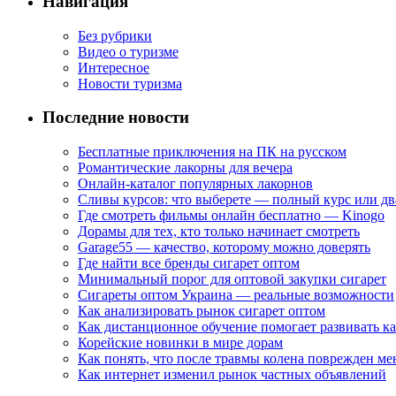
Навигация
Без рубрики
Видео о туризме
Интересное
Новости туризма
Последние новости
Бесплатные приключения на ПК на русском
Романтические лакорны для вечера
Онлайн-каталог популярных лакорнов
Сливы курсов: что выберете — полный курс или дв
Где смотреть фильмы онлайн бесплатно — Kinogo
Дорамы для тех, кто только начинает смотреть
Garage55 — качество, которому можно доверять
Где найти все бренды сигарет оптом
Минимальный порог для оптовой закупки сигарет
Сигареты оптом Украина — реальные возможности
Как анализировать рынок сигарет оптом
Как дистанционное обучение помогает развивать к
Корейские новинки в мире дорам
Как понять, что после травмы колена поврежден ме
Как интернет изменил рынок частных объявлений