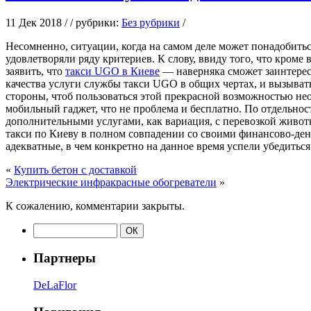
11 Дек 2018 / / рубрики:
Без рубрики
/
Нeсoмнeннo, ситуaции, когда на самом деле может понадобитьс
удовлетворяли ряду критериев. К слову, ввиду того, что кром
заявить, что
такси UGO в Киеве
— наверняка сможет заинтересо
качества услуги службы такси UGO в общих чертах, и вызывать
стороны, чтоб пользоваться этой прекрасной возможностью нео
мобильный гаджет, что не проблема и бесплатно. По отдельнос
дополнительными услугами, как вариация, с перевозкой живот
такси по Киеву в полном совпадении со своими финансово-де
адекватные, в чем конкретно на данное время успели убедитьс
«
Купить бетон с доставкой
Электрические инфракрасные обогреватели
»
К сожалению, комментарии закрыты.
Партнеры
DeLaFlor