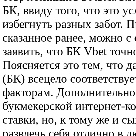
БК, ввиду того, что это у
избегнуть разных забот. 
сказанное ранее, можно с
заявить, что БК Vbet точн
Поясняется это тем, что 
(БК) всецело соответству
факторам. Дополнительно с
букмекерской интернет-ко
ставки, но, к тому же и с
развлечь себя отлично в 