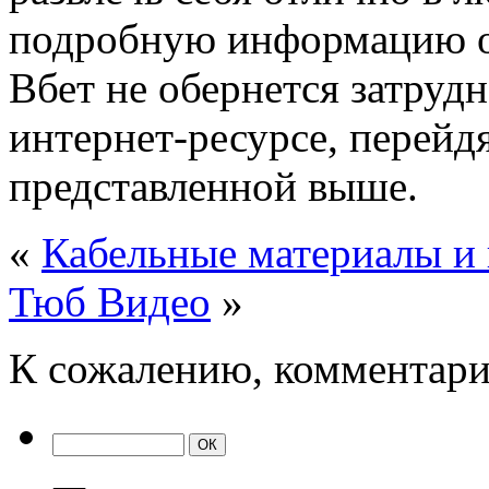
подробную информацию о 
Вбет не обернется затруд
интернет-ресурсе, перейд
представленной выше.
«
Кабельные материалы и 
Тюб Видео
»
К сожалению, комментари