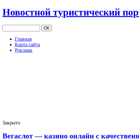
Новостной туристический по
Главная
Карта сайта
Реклама
Закрыто
Вегаслот — казино онлайн с качествен