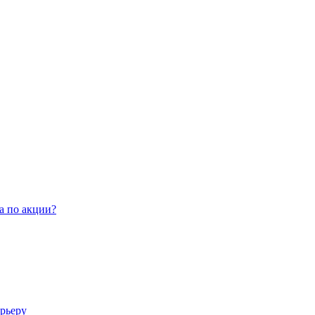
а по акции?
арьеру