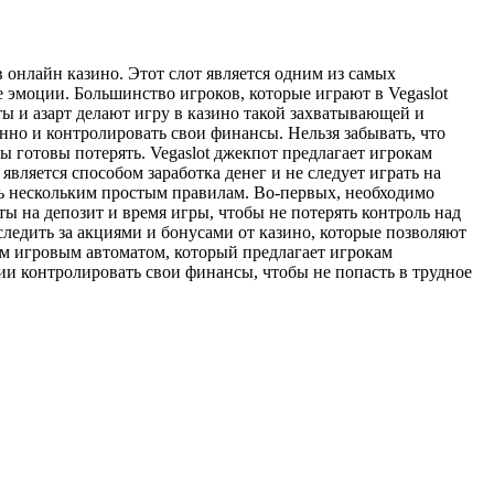
 онлайн казино. Этот слот является одним из самых
 эмоции. Большинство игроков, которые играют в Vegaslot
ы и азарт делают игру в казино такой захватывающей и
енно и контролировать свои финансы. Нельзя забывать, что
ы готовы потерять. Vegaslot джекпот предлагает игрокам
является способом заработка денег и не следует играть на
ть нескольким простым правилам. Во-первых, необходимо
ы на депозит и время игры, чтобы не потерять контроль над
следить за акциями и бонусами от казино, которые позволяют
м игровым автоматом, который предлагает игрокам
ии контролировать свои финансы, чтобы не попасть в трудное