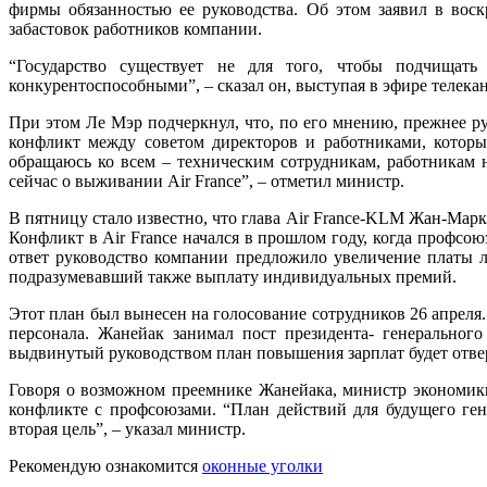
фирмы обязанностью ее руководства. Об этом заявил в вос
забастовок работников компании.
“Государство существует не для того, чтобы подчищат
конкурентоспособными”, – сказал он, выступая в эфире телек
При этом Ле Мэр подчеркнул, что, по его мнению, прежнее р
конфликт между советом директоров и работниками, которы
обращаюсь ко всем – техническим сотрудникам, работникам н
сейчас о выживании Air France”, – отметил министр.
В пятницу стало известно, что глава Air France-KLM Жан-Марк
Конфликт в Air France начался в прошлом году, когда профсо
ответ руководство компании предложило увеличение платы л
подразумевавший также выплату индивидуальных премий.
Этот план был вынесен на голосование сотрудников 26 апреля
персонала. Жанейак занимал пост президента- генерального
выдвинутый руководством план повышения зарплат будет отве
Говоря о возможном преемнике Жанейака, министр экономики 
конфликте с профсоюзами. “План действий для будущего ген
вторая цель”, – указал министр.
Рекомендую ознакомится
оконные уголки