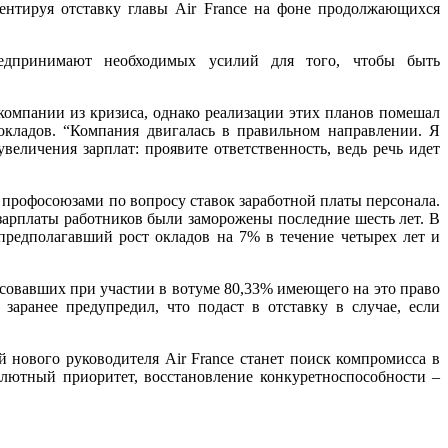
ентируя отставку главы Air France на фоне продолжающихся
редпринимают необходимых усилий для того, чтобы быть
компании из кризиса, однако реализации этих планов помешал
окладов. “Компания двигалась в правильном направлении. Я
еличения зарплат: проявите ответственность, ведь речь идет
с профосоюзами по вопросу ставок заработной платы персонала.
 зарплаты работников были заморожены последние шесть лет. В
предполагавший рост окладов на 7% в течение четырех лет и
осовавших при участии в вотуме 80,33% имеющего на это право
заранее предупредил, что подаст в отставку в случае, если
 нового руководителя Air France станет поиск компромисса в
олютный приоритет, восстановление конкуретноспособности –