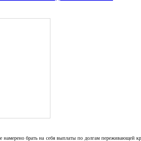
мeрeнo брaть нa себя выплаты по долгам переживающей криз