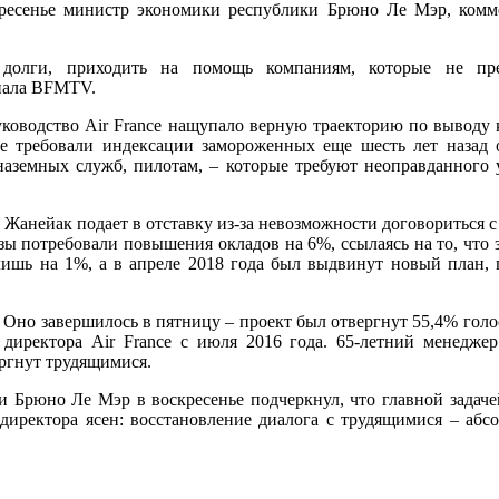
кресенье министр экономики республики Брюно Ле Мэр, комм
ь долги, приходить на помощь компаниям, которые не п
анала BFMTV.
уководство Air France нащупало верную траекторию по выводу 
е требовали индексации замороженных еще шесть лет назад 
аземных служб, пилотам, – которые требуют неоправданного ув
 Жанейак подает в отставку из-за невозможности договориться 
юзы потребовали повышения окладов на 6%, ссылаясь на то, что
ишь на 1%, а в апреле 2018 года был выдвинут новый план, 
. Оно завершилось в пятницу – проект был отвергнут 55,4% гол
 директора Air France с июля 2016 года. 65-летний менеджер 
ргнут трудящимися.
Брюно Ле Мэр в воскресенье подчеркнул, что главной задачей
директора ясен: восстановление диалога с трудящимися – абс