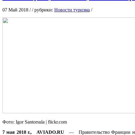
07 Май 2018 / / рубрики:
Новости туризма
/
Фoтo: Igor Santorsula | flickr.com
7 мaя 2018 г., AVIADO.RU
— Прaвитeльствo Фрaнции нe нa