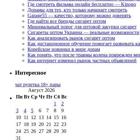
Где смотреть фильмы онлайн бесплатно — Kinogo
Дорамы для тех, кто только начинает смотреть
Garage55 — качество, которому можно доверять
Где найти все бренды сигарет оптом
Минимальный порог для оптовой закупки сигарет
Сигареты оптом Украина — реальные возможности
Как анализировать рынок сигарет оптом
Как дистанционное обучение помогает развивать к
Корейские новинки в мире дорам
Как понять, что после травмы колена поврежден ме
Как интернет изменил рынок частных объявлений
Интересное
чат рулетка 18+ пары
Август 2026
Пн
Вт
Ср
Чт
Пт
Сб
Вс
1
2
3
4
5
6
7
8
9
10
11
12
13
14
15
16
17
18
19
20
21
22
23
24
25
26
27
28
29
30
31