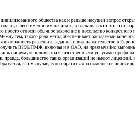
й цивилизованного общества как и раньше насущен вопрос откр
сознают, с чего именно им начинать, отталкиваясь от этого инф
о просто относят обычное заявление в посольство конкретного го
ежду тем, такого рода метод обеспечивает ожидаемый конечный р
ая возможность разрешить задание, и вид на жительство в Евро
заполучить ВНЖ/ПМЖ, включая и в ОАЭ, на чрезвычайно выгодны
лишь напрямую пользоваться качественными услугами профильно
, правда, большинство таких организаций не имеют лицензий, 
бразуется, в том случае, если обратиться за помощью в анонсир