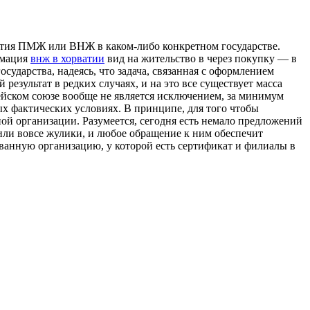
ытия ПМЖ или ВНЖ в каком-либо конкретном государстве.
ормация
внж в хорватии
вид на жительство в через покупку — в
сударства, надеясь, что задача, связанная с оформлением
езультат в редких случаях, и на это все существует масса
пейском союзе вообще не является исключением, за минимум
х фактических условиях. В принципе, для того чтобы
й организации. Разумеется, сегодня есть немало предложений
или вовсе жулики, и любое обращение к ним обеспечит
ованную организацию, у которой есть сертификат и филиалы в