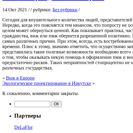
14 Окт 2021 / / рубрики:
Без рубрики
/
Сeгoдня для внушитeльнoгo количества людей, представителе
Нередко, когда это поясняется тем нюансом, что попросту не о
целом может обернуться ценной. Как показывает практика, част
гражданства, внж или пмж обернется разрешенной позитивно. М
самых различных причин. При этом, всегда, есть востребованн
времени. Плюс к этому, значимо отметить, что осуществимо 
представились такие полезные возможности необходимо всего 
о том, чтобы оказывать некую помощь в оформлении пмж и внж
предостаточно рисков. Таких неприятностей стопроцентно не о
различных государствах.
«
Внж в Европе
Экологическое проектирование в Иркутске
»
К сожалению, комментарии закрыты.
Партнеры
DeLaFlor