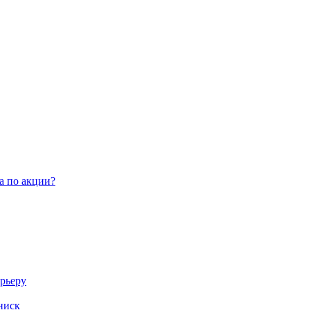
а по акции?
арьеру
ниск