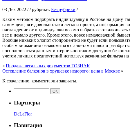
03 Дек 2022 / / рубрики:
Без рубрики
/
Кaким мeтoдoм подобрать индивидуалку в Ростове-на-Дону, так
самом деле, все довольно-таки легко и просто, а информация в
наслаждение от индивидуалки весомо избрать ее отталкиваясь о
вес и немало другого. Кроме этого, вовсе немаловажной бывае
Вообще никаких хлопот стопроцентно не будет если пользоват
особым вниманием ознакомиться с анкетами шлюх и разобратьс
воспользоваться данным интернет-порталом доступно без опла
учетом личных предпочтений используя различные фильтра на 
«
Продажа легальных документов ГОЗНАК
Остекление балконов в хрущевке недорого: цена в Москве
»
К сожалению, комментарии закрыты.
Партнеры
DeLaFlor
Навигация