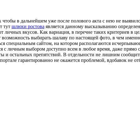
 чтобы в дальнейшем уже после полового акта с нею не выявило
от тут
шлюхи ростова
является данному высказыванию определен
т личных вкусов. Как вариация, в перечне таких критериев в це
т возможность выбирать шалаву по настоящей фото, в чем именн
ься специальным сайтом, на котором располагаются исчерпываю
я с личным выбором доступно всем в любое время, даже прямо с
ты и остальных препятствий. В отдельности не лишним сообщить 
портале гарантированно не окажется проблемой, вдобавок не от