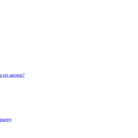
а по акции?
арьеру