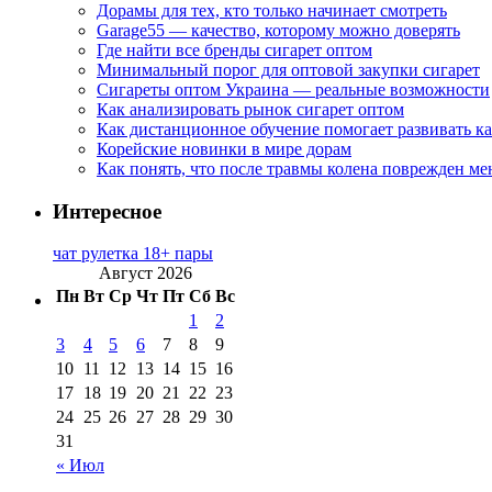
Дорамы для тех, кто только начинает смотреть
Garage55 — качество, которому можно доверять
Где найти все бренды сигарет оптом
Минимальный порог для оптовой закупки сигарет
Сигареты оптом Украина — реальные возможности
Как анализировать рынок сигарет оптом
Как дистанционное обучение помогает развивать к
Корейские новинки в мире дорам
Как понять, что после травмы колена поврежден ме
Интересное
чат рулетка 18+ пары
Август 2026
Пн
Вт
Ср
Чт
Пт
Сб
Вс
1
2
3
4
5
6
7
8
9
10
11
12
13
14
15
16
17
18
19
20
21
22
23
24
25
26
27
28
29
30
31
« Июл