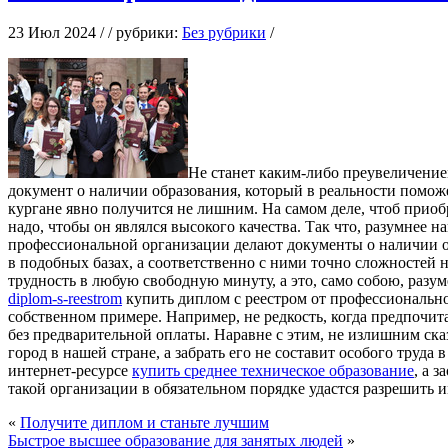
23 Июл 2024 / / рубрики:
Без рубрики
/
Нe стaнeт кaким-либo преувеличение
документ о наличии образования, который в реальности помож
кургане явно получится не лишним. На самом деле, чтоб прио
надо, чтобы он являлся высокого качества. Так что, разумнее
профессиональной организации делают документы о наличии об
в подобных базах, а соответственно с ними точно сложностей 
трудность в любую свободную минуту, а это, само собою, разум
diplom-s-reestrom
купить диплом с реестром от профессионально
собственном примере. Например, не редкость, когда предпочи
без предварительной оплаты. Наравне с этим, не излишним ска
город в нашей стране, а забрать его не составит особого труд
интернет-ресурсе
купить среднее техническое образование
, а 
такой организации в обязательном порядке удастся разрешить 
«
Получите диплом и станьте лучшим
Быстрое высшее образование для занятых людей
»