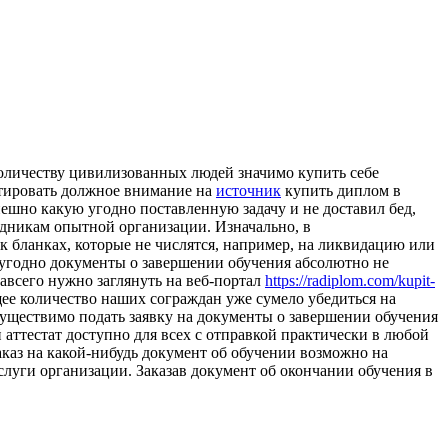
количеству цивилизованных людей значимо купить себе
нтировать должное внимание на
источник
купить диплом в
ешно какую угодно поставленную задачу и не доставил бед,
рудникам опытной организации. Изначально, в
 бланках, которые не числятся, например, на ликвидацию или
е угодно документы о завершении обучения абсолютно не
навсего нужно заглянуть на веб-портал
https://radiplom.com/kupit-
щее количество наших сограждан уже сумело убедиться на
существимо подать заявку на документы о завершении обучения
аттестат доступно для всех с отправкой практически в любой
заказ на какой-нибудь документ об обучении возможно на
слуги организации. Заказав документ об окончании обучения в