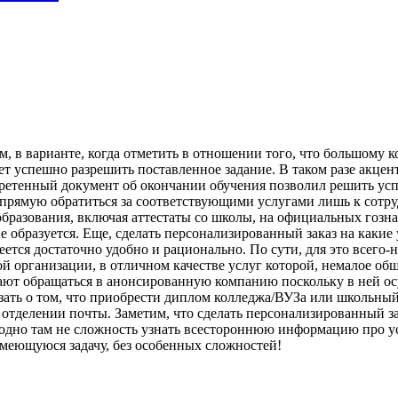
м, в варианте, когда отметить в отношении того, что большому 
ет успешно разрешить поставленное задание. В таком разе акце
бретенный документ об окончании обучения позволил решить усп
 напрямую обратиться за соответствующими услугами лишь к сот
разования, включая аттестаты со школы, на официальных гознак
не образуется. Еще, сделать персонализированный заказ на каки
еется достаточно удобно и рационально. По сути, для это всего-
й организации, в отличном качестве услуг которой, немалое об
тают обращаться в анонсированную компанию поскольку в ней о
зать о том, что приобрести диплом колледжа/ВУЗа или школьный 
а в отделении почты. Заметим, что сделать персонализированный 
заодно там не сложность узнать всестороннюю информацию про у
имеющуюся задачу, без особенных сложностей!