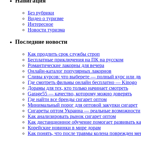
Навигация
Без рубрики
Видео о туризме
Интересное
Новости туризма
Последние новости
Как продлить срок службы строп
Бесплатные приключения на ПК на русском
Романтические лакорны для вечера
Онлайн-каталог популярных лакорнов
Сливы курсов: что выберете — полный курс или дв
Где смотреть фильмы онлайн бесплатно — Kinogo
Дорамы для тех, кто только начинает смотреть
Garage55 — качество, которому можно доверять
Где найти все бренды сигарет оптом
Минимальный порог для оптовой закупки сигарет
Сигареты оптом Украина — реальные возможности
Как анализировать рынок сигарет оптом
Как дистанционное обучение помогает развивать к
Корейские новинки в мире дорам
Как понять, что после травмы колена поврежден ме