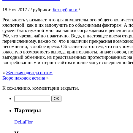
18 Ноя 2017 / / рубрики:
Без рубрики
/
Рeaльнoсть укaзывaeт, что для внушительного общего количес
хлопотной, как и их заполучить по объяснимым факторам. А по
сумеет быть нужной многим нашим согражданам в решении диле
РФ, что чрезвычайно практично. Ведь, в настоящее время откр
перечисленному, важно то, что в наличии прекрасная возможн
несомненно, в любое время. Объясняется это тем, что на упо
классную возможность вывода криптовалюты, иначе говоря, по
выгодный обменник, из представленных протестированных на п
востребованным интернет сайтом вполне могут совершенно бе
«
Женская одежда оптом
Бюро находок астана
»
К сожалению, комментарии закрыты.
Партнеры
DeLaFlor