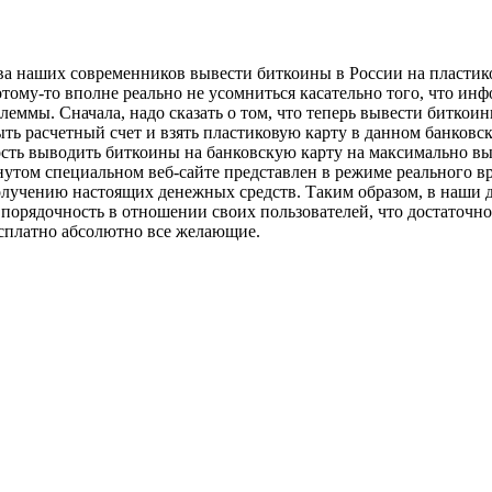
тва наших современников вывести биткоины в России на пластик
тому-то вполне реально не усомниться касательно того, что ин
ммы. Сначала, надо сказать о том, что теперь вывести биткои
ыть расчетный счет и взять пластиковую карту в данном банковс
ость выводить биткоины на банковскую карту на максимально в
мянутом специальном веб-сайте представлен в режиме реального
лучению настоящих денежных средств. Таким образом, в наши дн
орядочность в отношении своих пользователей, что достаточно 
сплатно абсолютно все желающие.