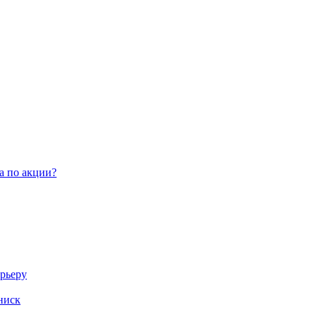
а по акции?
арьеру
ниск