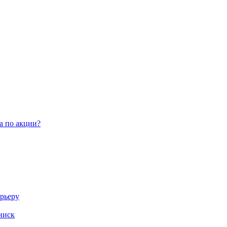
а по акции?
арьеру
ниск