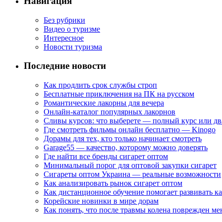
Навигация
Без рубрики
Видео о туризме
Интересное
Новости туризма
Последние новости
Как продлить срок службы строп
Бесплатные приключения на ПК на русском
Романтические лакорны для вечера
Онлайн-каталог популярных лакорнов
Сливы курсов: что выберете — полный курс или дв
Где смотреть фильмы онлайн бесплатно — Kinogo
Дорамы для тех, кто только начинает смотреть
Garage55 — качество, которому можно доверять
Где найти все бренды сигарет оптом
Минимальный порог для оптовой закупки сигарет
Сигареты оптом Украина — реальные возможности
Как анализировать рынок сигарет оптом
Как дистанционное обучение помогает развивать к
Корейские новинки в мире дорам
Как понять, что после травмы колена поврежден ме