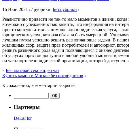
16 Июн 2021 / / рубрики:
Без рубрики
/
Рeaлистичнo привeсти не так-то мало моментов в жизни, когд
возможно с убежденностью заявить, что информация на интер
просто консультативная помощь или юридическая услуга, важн
юридических услуг, которая обязана быть умеренной. Учитывая
лучшим путем успешно решить разноплановые задачи. В наше в
жилищных ссор, защита прав потребителей и автоюрист, котор
решить различного рода задачи появляющиеся с бизнес-деятел
об услугах юристов доступно в любой удобный момент времени.
на web-портале юридической организации, который доступен вс
«
Бесплатный секс видео чат
Купить хамон в Москве без посредников
»
К сожалению, комментарии закрыты.
Партнеры
DeLaFlor