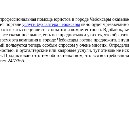
а профессиональная помощь юристов в городе Чебоксары оказыва
нет-портале
услуги бухгалтера чебоксары
явно будет чрезвычайно
о отыскать специалиста с опытом и компетентного. Вдобавок, за
 все сказанное выше, есть все предпосылки указать, что обрат
ремя эта компания в городе Чебоксары готова предложить внуш
ый пользуется теперь особым спросом у очень многих. Определ
ьностью, и бухгалтерские или кадровые услуги, тут отнюдь не 
 Продиктовано это тем обстоятельством, что вся востребованна
ем 24/7/365.