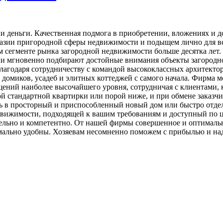
 и деньги. Качественная подмога в приобретении, вложениях и
разии пригородной сферы недвижимости и подыщем лично для в
м сегменте рынка загородной недвижимости больше десятка лет
и мгновенно подбирают достойные внимания объекты загородно
 благодаря сотрудничеству с командой высококлассных архитек
домиков, усадеб и элитных коттеджей с самого начала. Фирма м
ний наиболее высочайшего уровня, сотрудничая с клиентами, к
ой стандартной квартирки или порой ниже, и при обмене заказ
ть в просторный и приспособленный новый дом или быстро отде
движимости, подходящей к вашим требованиям и доступный по ц
льно и компетентно. От нашей фирмы совершенное и оптимальн
имально удобны. Хозяевам несомненно поможем с прибылью и н