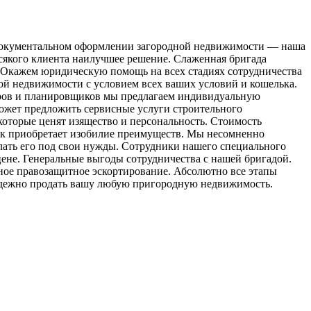
 документальном оформлении загородной недвижимости — наша
сякого клиента наилучшее решение. Слаженная бригада
. Окажем юридическую помощь на всех стадиях сотрудничества
й недвижимости с условием всех ваших условий и кошелька.
торов и планировщиков мы предлагаем индивидуальную
ожет предложить сервисные услуги строительного
оторые ценят изящество и персональность. Стоимость
чик приобретает изобилие преимуществ. Мы несомненно
лать его под свои нужды. Сотрудники нашего специального
ене. Генеральные выгоды сотрудничества с нашей бригадой.
ое правозащитное эскортирование. Абсолютно все этапы
адежно продать вашу любую пригородную недвижимость.