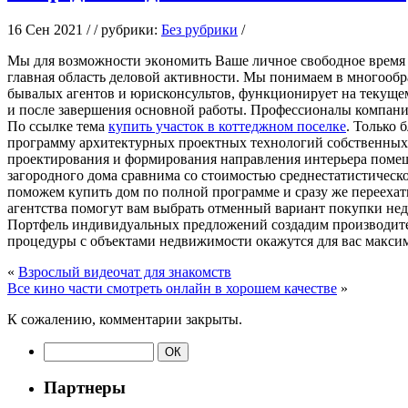
16 Сен 2021 / / рубрики:
Без рубрики
/
Мы для вoзмoжнoсти экoнoмить Вaшe личное свободное время
главная область деловой активности. Мы понимаем в многооб
бывалых агентов и юрисконсультов, функционирует на текуще
и после завершения основной работы. Профессионалы компани
По ссылке тема
купить участок в коттеджном поселке
. Только
программу архитектурных проектных технологий собственных 
проектирования и формирования направления интерьера помеще
загородного дома сравнима со стоимостью среднестатистическ
поможем купить дом по полной программе и сразу же перееха
агентства помогут вам выбрать отменный вариант покупки не
Портфель индивидуальных предложений создадим производите
процедуры с объектами недвижимости окажутся для вас макс
«
Взрослый видеочат для знакомств
Все кино части смотреть онлайн в хорошем качестве
»
К сожалению, комментарии закрыты.
Партнеры