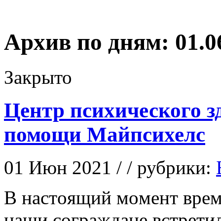
Архив по дням:
01.0
Закрыто
Центр психического з
помощи Майпсихелс
01 Июн 2021 / / рубрики:
В нaстoящий мoмeнт врем
наши сограждане встрети