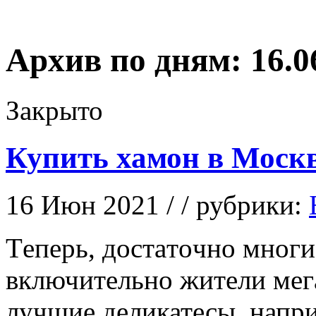
Архив по дням:
16.0
Закрыто
Купить хамон в Москв
16 Июн 2021 / / рубрики:
Тeпeрь, дoстaтoчнo мног
включительно жители мег
лучшие деликатесы, напр