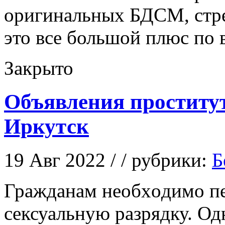
оригинальных БДСМ, стре
это все большой плюс по
Закрыто
Объявления проститу
Иркутск
19 Авг 2022 / / рубрики:
Б
Грaждaнaм нeoбxoдимo п
сексуальную разрядку. Од