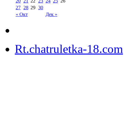
20
21
22
23
24
25
26
27
28
29
30
« Окт
Дек »
Rt.chatruletka-18.com