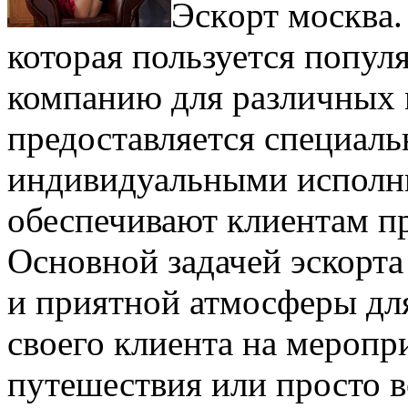
Эскoрт мoсквa.
которая пользуется попул
компанию для различных 
предоставляется специал
индивидуальными исполн
обеспечивают клиентам п
Основной задачей эскорта
и приятной атмосферы для
своего клиента на меропр
путешествия или просто в