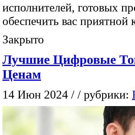
исполнителей, готовых пр
обеспечить вас приятной 
Закрыто
Лучшие Цифровые То
Ценам
14 Июн 2024 / / рубрики: