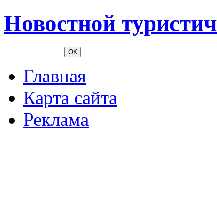
Новостной туристич
Главная
Карта сайта
Реклама