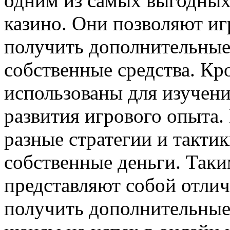
одним из самых выгодных
казино. Они позволяют иг
получить дополнительные
собственные средства. Кр
использованы для изучени
развития игрового опыта.
разные стратегии и тактик
собственные деньги. Так
представляют собой отли
получить дополнительные