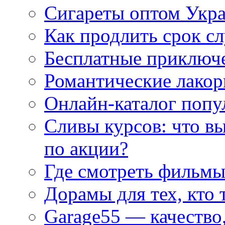
Сигареты оптом Укр
Как продлить срок с
Бесплатные приключе
Романтические лакор
Онлайн-каталог попу
Сливы курсов: что в
по акции?
Где смотреть фильмы
Дорамы для тех, кто 
Garage55 — качество