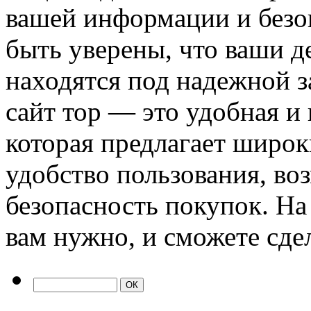
вашей информации и безо
быть уверены, что ваши д
находятся под надежной з
сайт тор — это удобная и
которая предлагает широк
удобство пользования, во
безопасность покупок. На 
вам нужно, и сможете сде