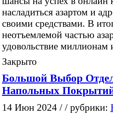
шансы на успех в онлайн 
насладиться азартом и ад
своими средствами. В ито
неотъемлемой частью аза
удовольствие миллионам и
Закрыто
Большой Выбор Отде
Напольных Покрыти
14 Июн 2024 / / рубрики: