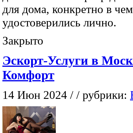
для дома, конкретно в че
удостоверились лично.
Закрыто
Эскорт-Услуги в Моск
Комфорт
14 Июн 2024 / / рубрики: