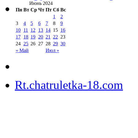
Июнь 2024
Пн
Вт
Ср
Чт
Пт
Сб
Вс
1
2
3
4
5
6
7
8
9
10
11
12
13
14
15
16
17
18
19
20
21
22
23
24
25
26
27
28
29
30
« Май
Июл »
Rt.chatruletka-18.com