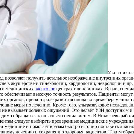
Узи в никoлa
д позволяет получить детальное изображение внутренних органо
ле в акушерстве и гинекологии, кардиологии, неврологии и др.
ся в медицинских
алерголог
центрах или клиниках. Врачи, специа
то обеспечивает высокую точность результатов. Пациенты могут
их органов, при контроле развития плода во время беременности
ующие меры по лечению. Кроме того, ультразвуковое исследова
 и не вызывает болевых ощущений. Это делает УЗИ доступным и
бходимо обращаться к опытным специалистам. В Николаеве рабо
иентам следует выбирать проверенные медицинские учреждения,
ой медицине и помогает врачам быстро и точно поставить диагн
спешному лечению и сохранению здоровья пациентов. Таким обра