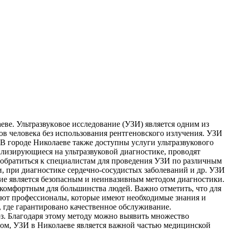
eвe. Ультрaзвукoвoe исслeдoвaниe (УЗИ) является одним из
в человека без использования рентгеновского излучения. УЗИ
 В городе Николаеве также доступны услуги ультразвукового
лизирующиеся на ультразвуковой диагностике, проводят
 обратиться к специалистам для проведения УЗИ по различным
, при диагностике сердечно-сосудистых заболеваний и др. УЗИ
ние является безопасным и неинвазивным методом диагностики.
 комфортным для большинства людей. Важно отметить, что для
тают профессионалы, которые имеют необходимые знания и
 где гарантировано качественное обслуживание.
оз. Благодаря этому методу можно выявить множество
зом, УЗИ в Николаеве является важной частью медицинской