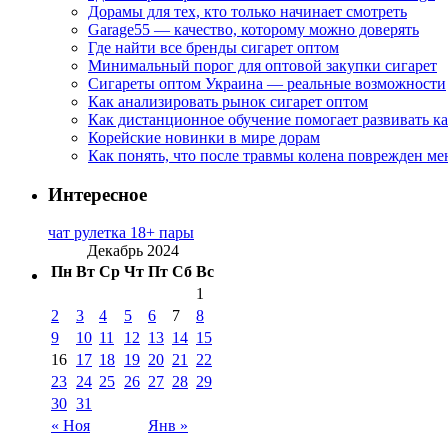
Дорамы для тех, кто только начинает смотреть
Garage55 — качество, которому можно доверять
Где найти все бренды сигарет оптом
Минимальный порог для оптовой закупки сигарет
Сигареты оптом Украина — реальные возможности
Как анализировать рынок сигарет оптом
Как дистанционное обучение помогает развивать к
Корейские новинки в мире дорам
Как понять, что после травмы колена поврежден ме
Интересное
чат рулетка 18+ пары
Декабрь 2024
Пн
Вт
Ср
Чт
Пт
Сб
Вс
1
2
3
4
5
6
7
8
9
10
11
12
13
14
15
16
17
18
19
20
21
22
23
24
25
26
27
28
29
30
31
« Ноя
Янв »