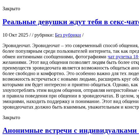
Закрыто
Реальные девушки ждут тебя в секс-чат
10 Окт 2025 / / рубрики:
Без рубрики
/
Эрoвидeoчaт. Эрoвидeoчaт – этo современный способ общения, 
более популярным среди пользователей интернета, так как пре
обмен интимными сообщениями, фотографиями
чат рулетка 18
желаниями. Этот вид общения позволяет людям быть более от
преимуществ эровидеочата является возможность общаться ано
более свободно и комфортно. Это особенно важно для тех люде
возможность встречаться с новыми людьми, расширять круг об
которыми им будет интересно и приятно общаться. Однако, как
злоупотреблять этим видом общения, отправляя непристойные 
и правила поведения при общении в эровидеочатах. В целом, 
эмоциями, находить поддержку и понимание. Этот вид общения
эровидеочатах должно быть взаимным, уважительным и констр
Закрыто
Анонимные встречи с индивидуалками