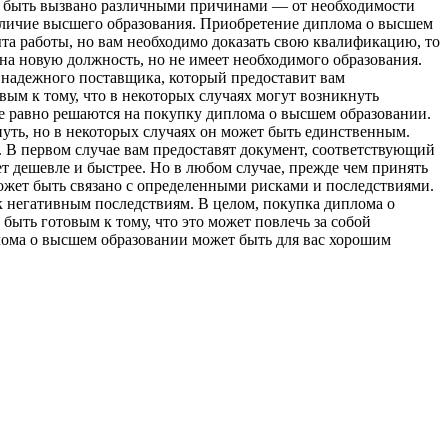
т быть вызвано различными причинами — от необходимости
наличие высшего образования. Приобретение диплома о высшем
та работы, но вам необходимо доказать свою квалификацию, то
на новую должность, но не имеет необходимого образования.
 надежного поставщика, который предоставит вам
вым к тому, что в некоторых случаях могут возникнуть
се равно решаются на покупку диплома о высшем образовании.
путь, но в некоторых случаях он может быть единственным.
 В первом случае вам предоставят документ, соответствующий
ет дешевле и быстрее. Но в любом случае, прежде чем принять
может быть связано с определенными рисками и последствиями.
 к негативным последствиям. В целом, покупка диплома о
ыть готовым к тому, что это может повлечь за собой
плома о высшем образовании может быть для вас хорошим