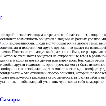
е
который позволяет людям встречаться, общаться и взаимодейств
доставляет возможность общаться с людьми из разных уголков ми
+
или видеозаписями. Люди могут общаться на любые темы, выра
кровенными и искренними друг с другом, что делает их взаимо
нимно. Пользователи могут выбирать никнеймы, не раскрывая св
й, которые стесняются общаться на откровенные темы в реально
щения и находить новых друзей или партнеров. Благодаря этому
 и любая другая технология, эровидеочаты могут быть использо
сообщения или изображения, что может вызвать дискомфорт у д
эровидеочаты – это отличный способ общения, который позволяе
 дает возможность раскрыть свою личность, выразить себя и на
уктивным, чтобы каждый участник чувствовал себя комфортно и
 Самары