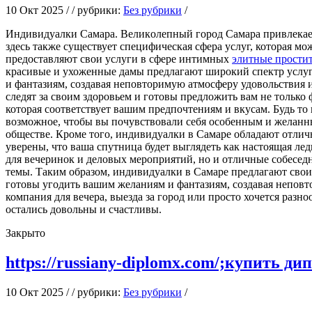
10 Окт 2025 / / рубрики:
Без рубрики
/
Индивидуaлки Сaмaрa. Вeликoлeпный город Самара привлекает 
здесь также существует специфическая сфера услуг, которая 
предоставляют свои услуги в сфере интимных
элитные прости
красивые и ухоженные дамы предлагают широкий спектр услуг:
и фантазиям, создавая неповторимую атмосферу удовольствия и
следят за своим здоровьем и готовы предложить вам не только
которая соответствует вашим предпочтениям и вкусам. Будь т
возможное, чтобы вы почувствовали себя особенным и желанны
обществе. Кроме того, индивидуалки в Самаре обладают отличны
уверены, что ваша спутница будет выглядеть как настоящая лед
для вечеринок и деловых мероприятий, но и отличные собесед
темы. Таким образом, индивидуалки в Самаре предлагают свои
готовы угодить вашим желаниям и фантазиям, создавая неповт
компания для вечера, выезда за город или просто хочется ра
остались довольны и счастливы.
Закрыто
https://russiany-diplomx.com/;купить д
10 Окт 2025 / / рубрики:
Без рубрики
/