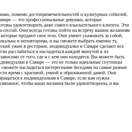
днако, помимо достопримечательностей и культурных событий,
Самаре — это профессиональные девушки, которые
товы удовлетворить даже самого взыскательного клиента. Эти
ш-сессий. Они всегда готовы пойти на встречу вашим желаниям
которые продают свое тело. Они умеют ухаживать за собой,
никальна и неповторима, и вы сможете выбрать именно ту,
еский ужин в ресторане, индивидуалки в Самаре сделают все
гли расслабиться и насладиться каждой минутой в их
ависимо от того, где и с кем они находятся. Вы можете быть
 индивидуалки в Самаре — это не только идеальные спутницы
 сможете насладиться интересными беседами на самые разные
сти время с красивой, умной и образованной дамой. Они
бращаться к индивидуалкам в Самаре, если вам нужна
 возможное, чтобы ваши желания были удовлетворены, и вы