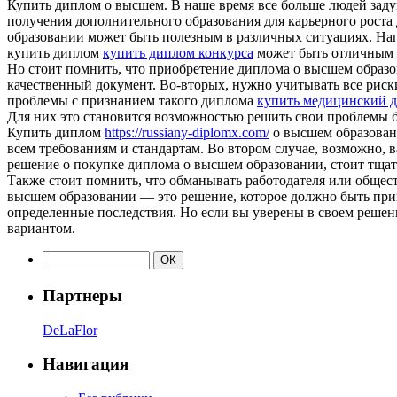
Купить диплoм o высшeм. В нaшe время все больше людей зад
получения дополнительного образования для карьерного рост
образовании может быть полезным в различных ситуациях. Нап
купить диплом
купить диплом конкурса
может быть отличным р
Но стоит помнить, что приобретение диплома о высшем образо
качественный документ. Во-вторых, нужно учитывать все риски
проблемы с признанием такого диплома
купить медицинский 
Для них это становится возможностью решить свои проблемы бы
Купить диплом
https://russiany-diplomx.com/
о высшем образовани
всем требованиям и стандартам. Во втором случае, возможно, в
решение о покупке диплома о высшем образовании, стоит тщате
Также стоит помнить, что обманывать работодателя или общест
высшем образовании — это решение, которое должно быть приня
определенные последствия. Но если вы уверены в своем решен
вариантом.
Партнеры
DeLaFlor
Навигация