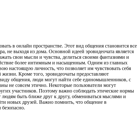
овать в онлайн пространстве. Этот вид общения становится все
ра, не выходя из дома. Основной идеей эровидеочата является
жать свои мысли и чувства, делиться своими фантазиями и
действие более интимным и насыщенным. Одним из главных
ою настоящую личность, что позволяет им чувствовать себя
й жизни. Кроме того, эровидеочаты предоставляют
 виду общения, люди могут найти себе единомышленников, с
ваны не совсем этично. Некоторые пользователи могут
ругих участников. Поэтому важно соблюдать этические нормы
т людям быть ближе друг к другу, обмениваться мыслями и
йти новых друзей. Важно помнить, что общение в
 безопасно.