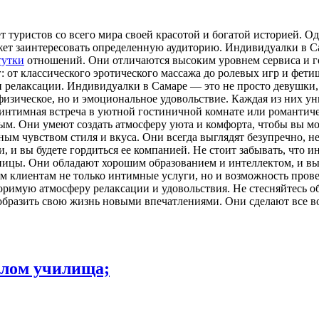
туристов со всего мира своей красотой и богатой историей. О
может заинтересовать определенную аудиторию. Индивидуалки в 
тутки
отношений. Они отличаются высоким уровнем сервиса и го
 от классического эротического массажа до ролевых игр и фети
 релаксации. Индивидуалки в Самаре — это не просто девушки, 
 физическое, но и эмоциональное удовольствие. Каждая из них у
о интимная встреча в уютной гостиничной комнате или романтич
м. Они умеют создать атмосферу уюта и комфорта, чтобы вы мо
м чувством стиля и вкуса. Они всегда выглядят безупречно, нез
и, и вы будете гордиться ее компанией. Не стоит забывать, что
ницы. Они обладают хорошим образованием и интеллектом, и вы
м клиентам не только интимные услуги, но и возможность прове
оримую атмосферу релаксации и удовольствия. Не стесняйтесь о
знообразить свою жизнь новыми впечатлениями. Они сделают все
иплом училища;