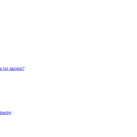
а по акции?
арьеру