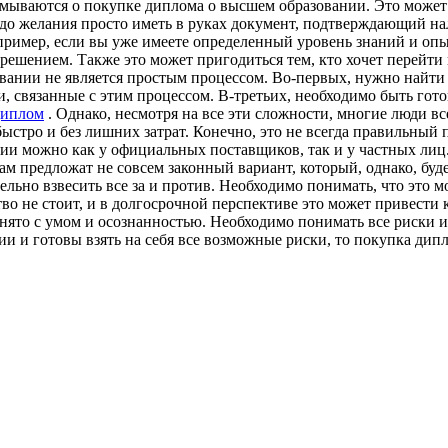
умываются о покупке диплома о высшем образовании. Это може
а до желания просто иметь в руках документ, подтверждающий 
ример, если вы уже имеете определенный уровень знаний и опы
ешением. Также это может пригодиться тем, кто хочет перейти 
вании не является простым процессом. Во-первых, нужно найти
, связанные с этим процессом. В-третьих, необходимо быть гото
диплом
. Однако, несмотря на все эти сложности, многие люди в
стро и без лишних затрат. Конечно, это не всегда правильный 
и можно как у официальных поставщиков, так и у частных лиц.
ам предложат не совсем законный вариант, который, однако, буд
льно взвесить все за и против. Необходимо понимать, что это 
во не стоит, и в долгосрочной перспективе это может привести
то с умом и осознанностью. Необходимо понимать все риски и б
ии и готовы взять на себя все возможные риски, то покупка ди