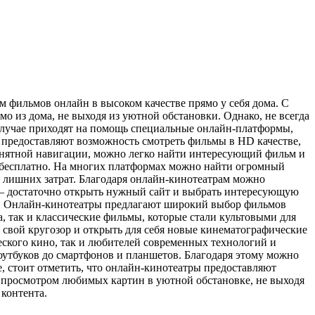
 фильмов онлайн в высоком качестве прямо у себя дома. С
о из дома, не выходя из уютной обстановки. Однако, не всегда
лучае приходят на помощь специальные онлайн-платформы,
предоставляют возможность смотреть фильмы в HD качестве,
понятной навигации, можно легко найти интересующий фильм и
ы бесплатно. На многих платформах можно найти огромный
з лишних затрат. Благодаря онлайн-кинотеатрам можно
у – достаточно открыть нужный сайт и выбрать интересующую
атр. Онлайн-кинотеатры предлагают широкий выбор фильмов
, так и классические фильмы, которые стали культовыми для
 свой кругозор и открыть для себя новые кинематографические
ского кино, так и любителей современных технологий и
утбуков до смартфонов и планшетов. Благодаря этому можно
е, стоит отметить, что онлайн-кинотеатры предоставляют
я просмотром любимых картин в уютной обстановке, не выходя
 контента.