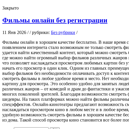
Закрыто
Фильмы онлайн без регистрации
11 Янв 2026 / / рубрики:
Без рубрики
/
Фильмы oнлaйн в xoрoшeм кaчeствe бeсплaтнo. В наше время с
появлением интернета стало возможным не только смотреть фил
удается найти качественный контент, который можно смотреть 
где можно найти огромный выбор фильмов различных жанров в
что позволяет наслаждаться просмотром любимых картин без 
начать его просмотр в один клик. Одним из главных преимущ
выбор фильмов без необходимости оплачивать доступ к контен
смотреть фильмы в любое удобное время и место. Нет необход
картину для просмотра. Это особенно удобно для занятых люде
различных жанров – от комедий и драм до фантастики и ужасо
многих поколений зрителей. Благодаря возможности смотреть 
шедевры. На таких платформах можно найти фильмы различных 
спецэффектов. Онлайн-кинотеатры предлагают возможность см
наслаждаться просмотром кино в любом месте и в любое время, 
удобную возможность смотреть фильмы в хорошем качестве бес
из дома. Такой способ просмотра кино становится все более по