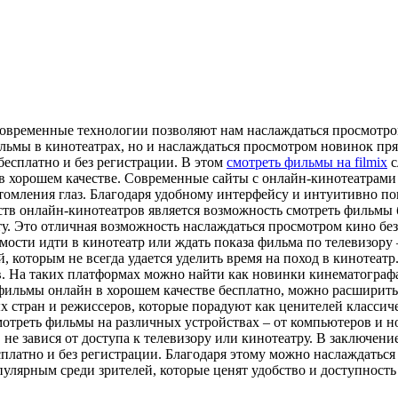
овременные технологии позволяют нам наслаждаться просмотром
ьмы в кинотеатрах, но и наслаждаться просмотром новинок прям
бесплатно и без регистрации. В этом
смотреть фильмы на filmix
с
 хорошем качестве. Современные сайты с онлайн-кинотеатрами 
утомления глаз. Благодаря удобному интерфейсу и интуитивно 
еств онлайн-кинотеатров является возможность смотреть фильм
ту. Это отличная возможность наслаждаться просмотром кино бе
имости идти в кинотеатр или ждать показа фильма по телевизор
й, которым не всегда удается уделить время на поход в киноте
в. На таких платформах можно найти как новинки кинематографа
фильмы онлайн в хорошем качестве бесплатно, можно расширить
стран и режиссеров, которые порадуют как ценителей классиче
отреть фильмы на различных устройствах – от компьютеров и но
не завися от доступа к телевизору или кинотеатру. В заключени
платно и без регистрации. Благодаря этому можно наслаждатьс
пулярным среди зрителей, которые ценят удобство и доступность