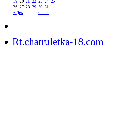
19
20
21
22
23
24
25
26
27
28
29
30
31
« Дек
Фев »
Rt.chatruletka-18.com