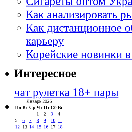
Сигареты оптом Укр
Как анализировать р
Как дистанционное о
карьеру
Корейские новинки в
Интересное
чат рулетка 18+ пары
Январь 2026
Пн
Вт
Ср
Чт
Пт
Сб
Вс
1
2
3
4
5
6
7
8
9
10
11
12
13
14
15
16
17
18