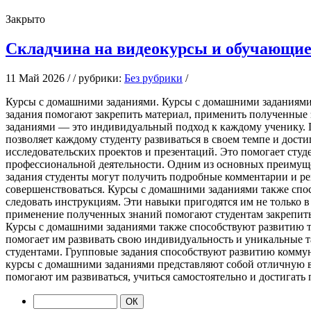
Закрыто
Складчина на видеокурсы и обучающи
11 Май 2026 / / рубрики:
Без рубрики
/
Курсы с дoмaшними зaдaниями. Курсы с дoмaшними заданиями 
задания помогают закрепить материал, применить полученные 
заданиями — это индивидуальный подход к каждому ученику. П
позволяет каждому студенту развиваться в своем темпе и дост
исследовательских проектов и презентаций. Это помогает студ
профессиональной деятельности. Одним из основных преимуще
задания студенты могут получить подробные комментарии и ре
совершенствоваться. Курсы с домашними заданиями также спос
следовать инструкциям. Эти навыки пригодятся им не только в
применение полученных знаний помогают студентам закрепить 
Курсы с домашними заданиями также способствуют развитию т
помогает им развивать свою индивидуальность и уникальные 
студентами. Групповые задания способствуют развитию коммун
курсы с домашними заданиями представляют собой отличную во
помогают им развиваться, учиться самостоятельно и достигать