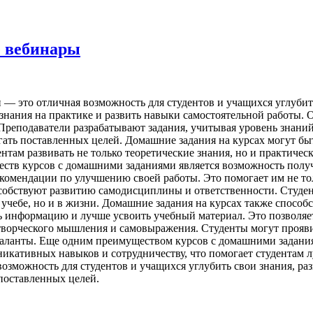
е вебинары
— это отличная возможность для студентов и учащихся углубит
знания на практике и развить навыки самостоятельной работы.
реподаватели разрабатывают задания, учитывая уровень знаний
игать поставленных целей. Домашние задания на курсах могут бы
ентам развивать не только теоретические знания, но и практичес
ств курсов с домашними заданиями является возможность получ
комендации по улучшению своей работы. Это помогает им не тол
обствуют развитию самодисциплины и ответственности. Студенты
 учебе, но и в жизни. Домашние задания на курсах также спосо
информацию и лучше усвоить учебный материал. Это позволяет и
ворческого мышления и самовыражения. Студенты могут прояви
таланты. Еще одним преимуществом курсов с домашними задани
икативных навыков и сотрудничеству, что помогает студентам л
зможность для студентов и учащихся углубить свои знания, ра
 поставленных целей.