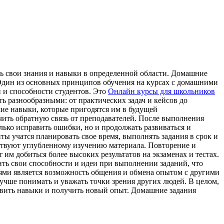
ь свои знания и навыки в определенной области. Домашние
 Один из основных принципов обучения на курсах с домашними
 и способности студентов. Это
Онлайн курсы для школьников
ть разнообразными: от практических задач и кейсов до
кие навыки, которые пригодятся им в будущей
ить обратную связь от преподавателей. После выполнения
ько исправить ошибки, но и продолжать развиваться и
 учатся планировать свое время, выполнять задания в срок и
бствуют углубленному изучению материала. Повторение и
м добиться более высоких результатов на экзаменах и тестах.
ть свои способности и идеи при выполнении заданий, что
ями является возможность общения и обмена опытом с другими
учше понимать и уважать точки зрения других людей. В целом,
звить навыки и получить новый опыт. Домашние задания