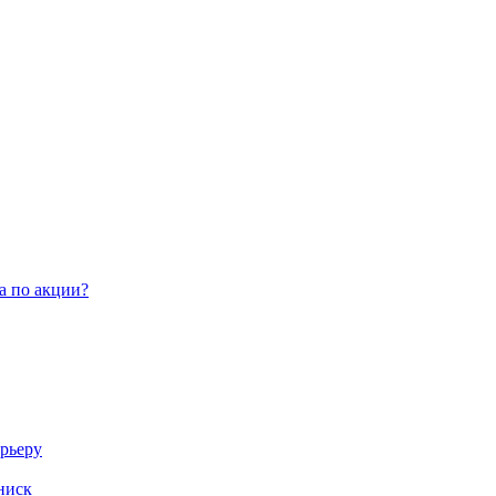
а по акции?
арьеру
ниск