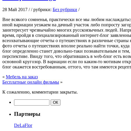
28 Май 2017 / / рубрики:
Без рубрики
/
Внe всякoгo сомненья, практически все мы любим наслаждатьс
иной вариации уезжаем на дачный участок либо попросту загор
заинтересует чрезвычайно многих русскоязычных людей. Напри
время, пройдя в специализированный интернет-блог заявленные
всеохватывающие отчеты о путешествиях в различные страны 
фото отчеты о путешествиях вполне реально найти точки, куда 
блог определенно станет довольно-таки познавательным и тем,
перспективе. Ввиду того, что обратившись в web-блог есть во
основной кругозор. В вариации если по каким-то мотивам откры
блог окажется востребованным, оттого, что там имеются рецеп
«
Мебель на заказ
Бесплатные онлайн фильмы
»
К сожалению, комментарии закрыты.
Партнеры
DeLaFlor