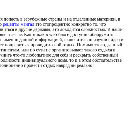
я попасть в зарубежные страны и на отдаленные материки, в
то
рецепты мангал
это стопроцентно конкретно то, что
виться в другие державы, это доводится сложностью. В наше
още и легче. Как-никак в web-блоге доступно обнаружить
 с именно данной информацией, включительно изучив видео и
меет понравиться проводить свой отдых. Помимо этого, данный
нтинентам, или по сути не организовывает такого отдыха в
очнить что-то любопытное для себя и раскрыть собственный
поблизости индивидуального дома, то и в этом обстоятельстве
 полноценно провести отдых навряд ли реально!