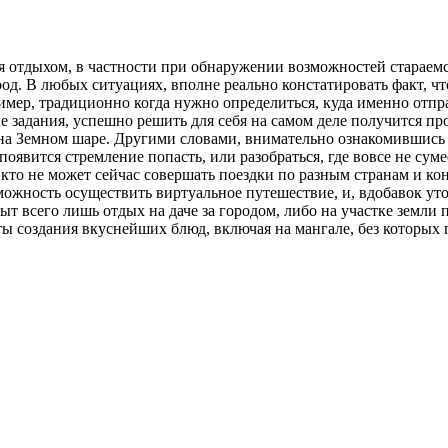
я отдыхом, в частности при обнаружении возможностей стараемс
од. В любых ситуациях, вполне реально констатировать факт, ч
мер, традиционно когда нужно определиться, куда именно отпра
 задания, успешно решить для себя на самом деле получится пр
на Земном шаре. Другими словами, внимательно ознакомившись
появится стремление попасть, или разобраться, где вовсе не су
 кто не может сейчас совершать поездки по разным странам и ко
зможность осуществить виртуальное путешествие, и, вдобавок ут
т всего лишь отдых на даче за городом, либо на участке земли 
ты создания вкуснейших блюд, включая на мангале, без которых