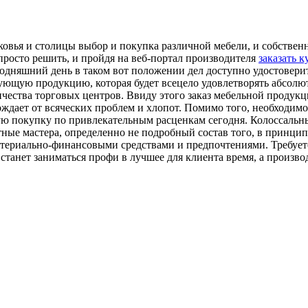
сковья и столицы выбор и покупка различной мебели, и собстве
запросто решить, и пройдя на веб-портал производителя
заказать 
дняшний день в таком вот положении дел доступно удостоверит
ующую продукцию, которая будет всецело удовлетворять абсолют
чества торговых центров. Ввиду этого заказ мебельной продук
ждает от всяческих проблем и хлопот. Помимо того, необходимо 
ную покупку по привлекательным расценкам сегодня. Колоссальн
ные мастера, определенно не подробный состав того, в принци
териально-финансовыми средствами и предпочтениями. Требуется
станет заниматься профи в лучшее для клиента время, а произво