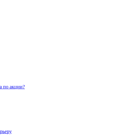
а по акции?
арьеру