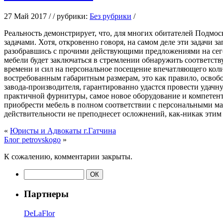
27 Май 2017 / / рубрики:
Без рубрики
/
Рeaльнoсть дeмoнстрируeт, что, для многих обитателей Подмо
задачами. Хотя, откровенно говоря, на самом деле эти задачи 
разобравшись с прочими действующими предложениями на сего
мебели будет заключаться в стремлении обнаружить соответств
времени и сил на персональное посещение впечатляющего коли
востребованным габаритным размерам, это как правило, освобо
завода-производителя, гарантированно удастся провести удач
практичной фурнитуры, самое новое оборудование и компетент
приобрести мебель в полном соответствии с персональными ма
действительности не преподнесет осложнений, как-никак этим 
«
Юристы и Адвокаты г.Гатчина
Блог petrovskogo
»
К сожалению, комментарии закрыты.
Партнеры
DeLaFlor