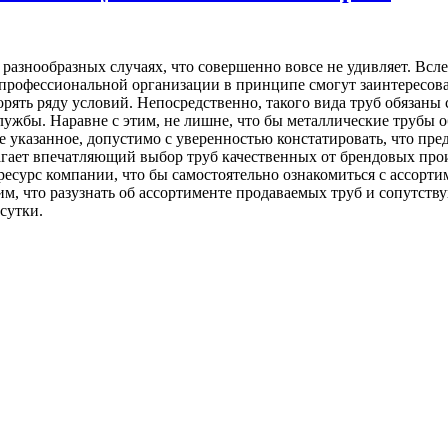
разнообразных случаях, что совершенно вовсе не удивляет. Всле
 профессиональной организации в принципе смогут заинтересова
ять ряду условий. Непосредственно, такого вида труб обязаны с
лужбы. Наравне с этим, не лишне, что бы металлические трубы о
 указанное, допустимо с уверенностью констатировать, что пре
лагает впечатляющий выбор труб качественных от брендовых про
-ресурс компании, что бы самостоятельно ознакомиться с ассор
, что разузнать об ассортименте продаваемых труб и сопутств
сутки.