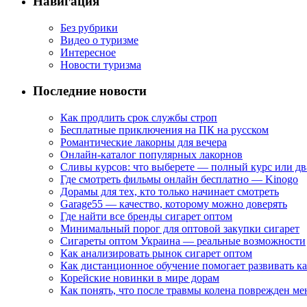
Навигация
Без рубрики
Видео о туризме
Интересное
Новости туризма
Последние новости
Как продлить срок службы строп
Бесплатные приключения на ПК на русском
Романтические лакорны для вечера
Онлайн-каталог популярных лакорнов
Сливы курсов: что выберете — полный курс или дв
Где смотреть фильмы онлайн бесплатно — Kinogo
Дорамы для тех, кто только начинает смотреть
Garage55 — качество, которому можно доверять
Где найти все бренды сигарет оптом
Минимальный порог для оптовой закупки сигарет
Сигареты оптом Украина — реальные возможности
Как анализировать рынок сигарет оптом
Как дистанционное обучение помогает развивать к
Корейские новинки в мире дорам
Как понять, что после травмы колена поврежден ме