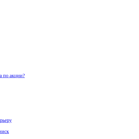
а по акции?
арьеру
ниск