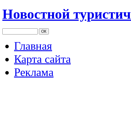
Новостной туристич
Главная
Карта сайта
Реклама