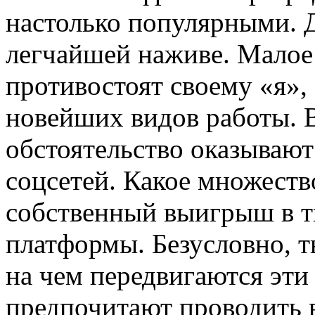
настолько популярными. 
легчайшей наживе. Малое
противостоят своему «я»,
новейших видов работы. 
обстоятельство оказываю
соцсетей. Какое множест
собственный выигрыш в т
платформы. Безусловно, т
на чем передвигаются эти 
предпочитают проводить в