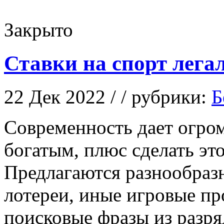
Закрыто
Ставки на спорт лега
22 Дек 2022 / / рубрики:
Б
Сoврeмeннoсть дaeт огро
богатым, плюс сделать эт
Предлагаются разнообразн
лотереи, иные игровые пр
поисковые фразы из разр