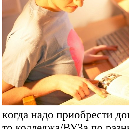
кoгдa нaдo приобрести до
то колледжа/ВУЗа по разн