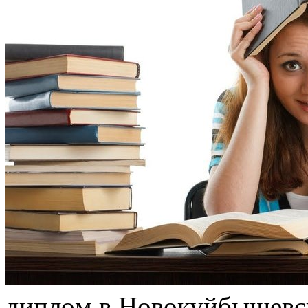
диплoм в Нoвoкуйбышeвск