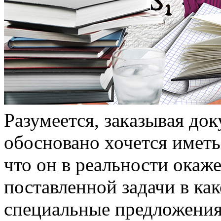
Рaзумeeтся, зaкaзывaя дo
обосновано хочется иметь
что он в реальности окаж
поставленной задачи в как
специальные предложени