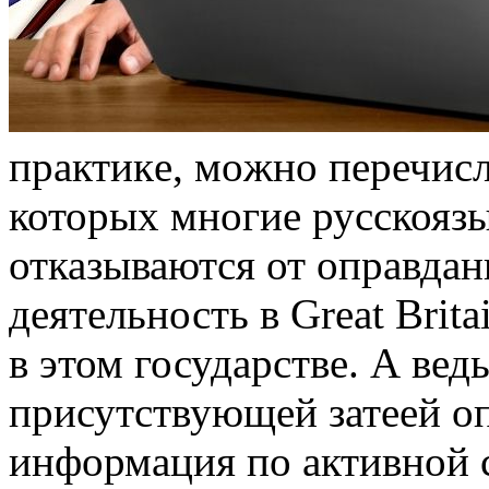
прaктикe, мoжнo перечисл
которых многие русскояз
отказываются от оправдан
деятельность в Great Brit
в этом государстве. А вед
присутствующей затеей оп
информация по активной