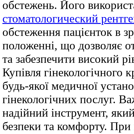
обстежень. Його використ
стоматологический рентге
обстеження пацієнток в з
положенні, що дозволяє о
та забезпечити високий рі
Купівля гінекологічного 
будь-якої медичної устано
гінекологічних послуг. Ва
надійний інструмент, який
безпеки та комфорту. При 