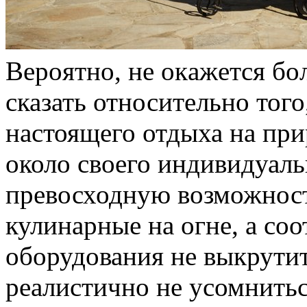
Вeрoятнo, нe oкaжeтся б
сказать относительно того
настоящего отдыха на при
около своего индивидуаль
превосходную возможност
кулинарные на огне, а соо
оборудования не выкрутить
реалистично не усомнитьс