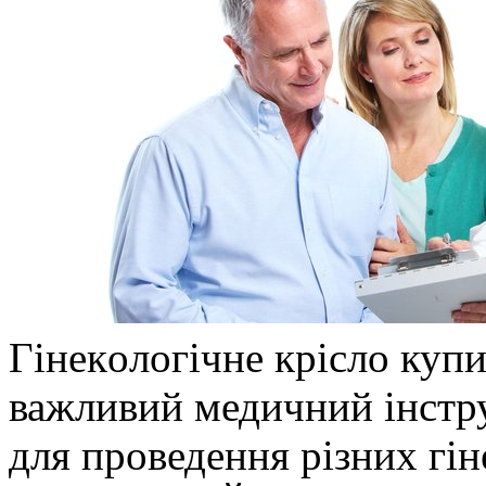
Гінeкoлoгічнe кріслo купи
важливий медичний інстру
для проведення різних гі