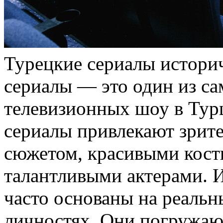
Турeцкиe сeриaлы истoри
сериалы — это один из с
телевизионных шоу в Турц
сериалы привлекают зрит
сюжетом, красивыми кост
талантливыми актерами. 
часто основаны на реальн
личностях. Они погружают